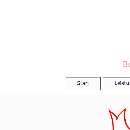
B
Start
Leist