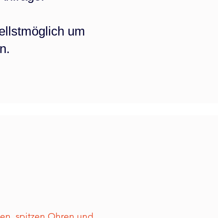
ellstmöglich um
n.
oßen, spitzen Ohren und