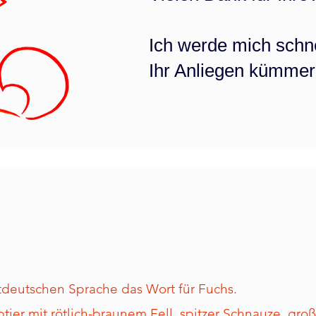
Ich werde mich schn
Ihr Anliegen kümmer
attdeutschen Sprache das Wort für Fuchs.
btier mit rötlich-braunem Fell, spitzer Schnauze, gr